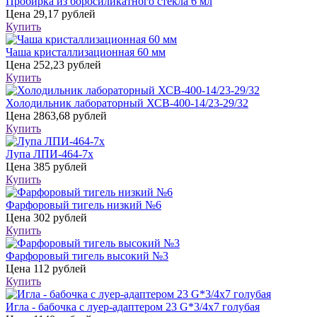
Пробирка из боросиликатного стекла 6 мл
Цена
29,17 рублей
Купить
Чаша кристаллизационная 60 мм
Цена
252,23 рублей
Купить
Холодильник лабораторный ХСВ-400-14/23-29/32
Цена
2863,68 рублей
Купить
Лупа ЛПИ-464-7х
Цена
385 рублей
Купить
Фарфоровый тигель низкий №6
Цена
302 рублей
Купить
Фарфоровый тигель высокий №3
Цена
112 рублей
Купить
Игла - бабочка с луер-адаптером 23 G*3/4х7 голубая