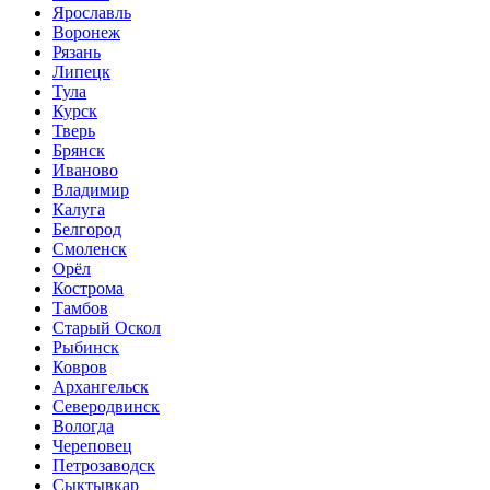
Ярославль
Воронеж
Рязань
Липецк
Тула
Курск
Тверь
Брянск
Иваново
Владимир
Калуга
Белгород
Смоленск
Орёл
Кострома
Тамбов
Старый Оскол
Рыбинск
Ковров
Архангельск
Северодвинск
Вологда
Череповец
Петрозаводск
Сыктывкар