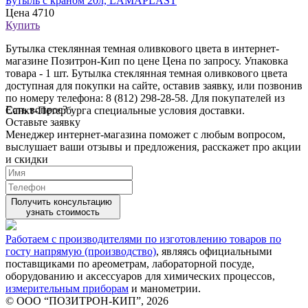
Бутыль с краном 20л, LAMAPLAST
Цена
4710
Купить
Бутылка стеклянная темная оливкового цвета в интернет-
магазине Позитрон-Кип по цене Цена по запросу. Упаковка
товара - 1 шт. Бутылка стеклянная темная оливкового цвета
доступная для покупки на сайте, оставив заявку, или позвонив
по номеру телефона: 8 (812) 298-28-58. Для покупателей из
Есть вопрос?
Санкт-Петербурга специальные условия доставки.
Оставьте заявку
Менеджер интернет-магазина поможет с любым вопросом,
выслушает ваши
отзывы
и предложения, расскажет про акции
и скидки
Получить консультацию
узнать стоимость
Работаем с производителями по изготовлению товаров по
госту напрямую (производство)
, являясь официальными
поставщиками по ареометрам, лабораторной посуде,
оборудованию и аксессуаров для химических процессов,
измерительным приборам
и манометрии.
© ООО “ПОЗИТРОН-КИП”, 2026