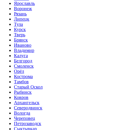
Ярославль
Воронеж
Рязань
Липецк
Тула
Курск
Тверь
Брянск
Иваново
Владимир
Калуга
Белгород
Смоленск
Орёл
Кострома
Тамбов
Старый Оскол
Рыбинск
Ковров
Архангельск
Северодвинск
Вологда
Череповец
Петрозаводск
Сыктывкар