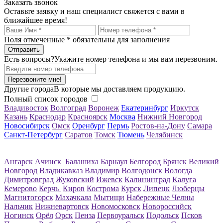
Заказать звонок
Оставьте заявку и наш специалист свяжется с вами в
ближайшее время!
Поля отмеченные
*
обязательны для заполнения
Есть вопросы?
Укажите номер телефона и мы вам перезвоним.
Перезвоните мне!
Другие города
В которые мы доставляем продукцию.
Полный список городов
Владивосток
Волгоград
Воронеж
Екатеринбург
Иркутск
Казань
Краснодар
Красноярск
Москва
Нижний Новгород
Новосибирск
Омск
Оренбург
Пермь
Ростов-на-Дону
Самара
Санкт-Петербург
Саратов
Томск
Тюмень
Челябинск
Ангарск
Ачинск
Балашиха
Барнаул
Белгород
Брянск
Великий
Новгород
Владикавказ
Владимир
Волгодонск
Вологда
Димитровград
Жуковский
Ижевск
Калининград
Калуга
Кемерово
Керчь
Киров
Кострома
Курск
Липецк
Люберцы
Магнитогорск
Махачкала
Мытищи
Набережные Челны
Нальчик
Нижневартовск
Новомосковск
Новороссийск
Ногинск
Орёл
Орск
Пенза
Первоуральск
Подольск
Псков