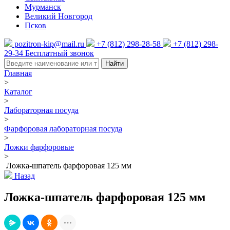
Мурманск
Великий Новгород
Псков
pozitron-kip@mail.ru
+7 (812) 298-28-58
+7 (812) 298-
29-34
Бесплатный звонок
Найти
Главная
>
Каталог
>
Лабораторная посуда
>
Фарфоровая лабораторная посуда
>
Ложки фарфоровые
>
Ложка-шпатель фарфоровая 125 мм
Назад
Ложка-шпатель фарфоровая 125 мм