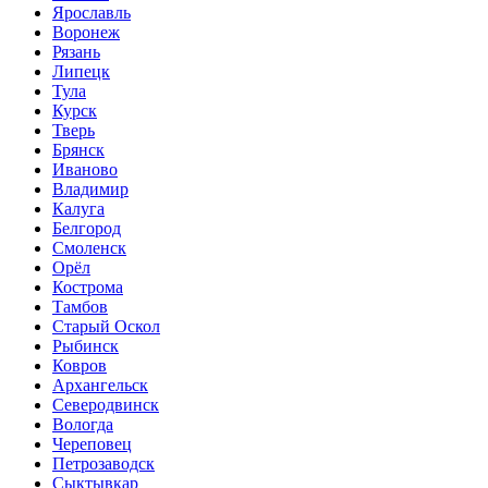
Ярославль
Воронеж
Рязань
Липецк
Тула
Курск
Тверь
Брянск
Иваново
Владимир
Калуга
Белгород
Смоленск
Орёл
Кострома
Тамбов
Старый Оскол
Рыбинск
Ковров
Архангельск
Северодвинск
Вологда
Череповец
Петрозаводск
Сыктывкар