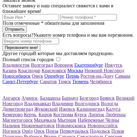
Заказать звонок
Оставьте заявку и наш специалист свяжется с вами в
ближайшее время!
Поля отмеченные
*
обязательны для заполнения
Есть вопросы?
Укажите номер телефона и мы вам перезвоним.
Перезвоните мне!
Другие города
В которые мы доставляем продукцию.
Полный список городов
Владивосток
Волгоград
Воронеж
Екатеринбург
Иркутск
Казань
Краснодар
Красноярск
Москва
Нижний Новгород
Новосибирск
Омск
Оренбург
Пермь
Ростов-на-Дону
Самара
Санкт-Петербург
Саратов
Томск
Тюмень
Челябинск
Ангарск
Ачинск
Балашиха
Барнаул
Белгород
Брянск
Великий
Новгород
Владикавказ
Владимир
Волгодонск
Вологда
Димитровград
Жуковский
Ижевск
Калининград
Калуга
Кемерово
Керчь
Киров
Кострома
Курск
Липецк
Люберцы
Магнитогорск
Махачкала
Мытищи
Набережные Челны
Нальчик
Нижневартовск
Новомосковск
Новороссийск
Ногинск
Орёл
Орск
Пенза
Первоуральск
Подольск
Псков
Пушкино
Рыбинск
Рязань
Саранск
Севастополь
Сергиев