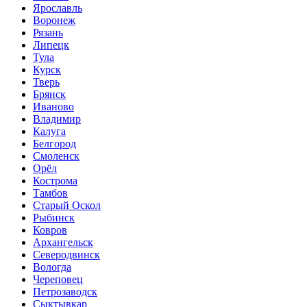
Ярославль
Воронеж
Рязань
Липецк
Тула
Курск
Тверь
Брянск
Иваново
Владимир
Калуга
Белгород
Смоленск
Орёл
Кострома
Тамбов
Старый Оскол
Рыбинск
Ковров
Архангельск
Северодвинск
Вологда
Череповец
Петрозаводск
Сыктывкар