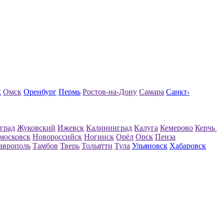
к
Омск
Оренбург
Пермь
Ростов-на-Дону
Самара
Санкт-
град
Жуковский
Ижевск
Калининград
Калуга
Кемерово
Керчь
московск
Новороссийск
Ногинск
Орёл
Орск
Пенза
аврополь
Тамбов
Тверь
Тольятти
Тула
Ульяновск
Хабаровск