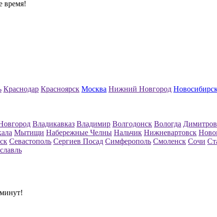
е время!
ь
Краснодар
Красноярск
Москва
Нижний Новгород
Новосибирс
Новгород
Владикавказ
Владимир
Волгодонск
Вологда
Димитров
кала
Мытищи
Набережные Челны
Нальчик
Нижневартовск
Ново
ск
Севастополь
Сергиев Посад
Симферополь
Смоленск
Сочи
Ст
славль
 минут!