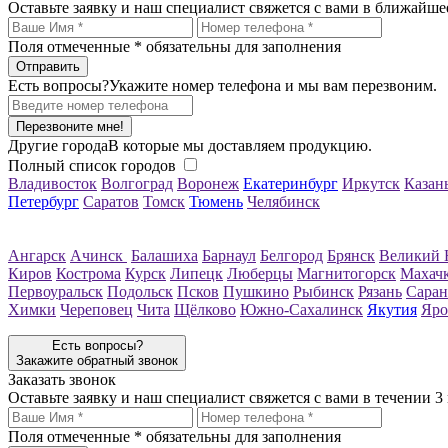
Оставьте заявку и наш специалист свяжется с вами в ближайше
Поля отмеченные
*
обязательны для заполнения
Есть вопросы?
Укажите номер телефона и мы вам перезвоним.
Перезвоните мне!
Другие города
В которые мы доставляем продукцию.
Полный список городов
Владивосток
Волгоград
Воронеж
Екатеринбург
Иркутск
Казан
Петербург
Саратов
Томск
Тюмень
Челябинск
Ангарск
Ачинск
Балашиха
Барнаул
Белгород
Брянск
Великий 
Киров
Кострома
Курск
Липецк
Люберцы
Магнитогорск
Махач
Первоуральск
Подольск
Псков
Пушкино
Рыбинск
Рязань
Саран
Химки
Череповец
Чита
Щёлково
Южно-Сахалинск
Якутия
Яро
Есть вопросы?
Закажите обратный звонок
Заказать звонок
Оставьте заявку и наш специалист свяжется с вами в течении 3
Поля отмеченные
*
обязательны для заполнения