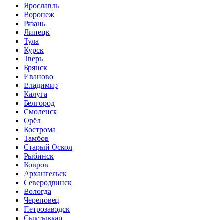
Ярославль
Воронеж
Рязань
Липецк
Тула
Курск
Тверь
Брянск
Иваново
Владимир
Калуга
Белгород
Смоленск
Орёл
Кострома
Тамбов
Старый Оскол
Рыбинск
Ковров
Архангельск
Северодвинск
Вологда
Череповец
Петрозаводск
Сыктывкар