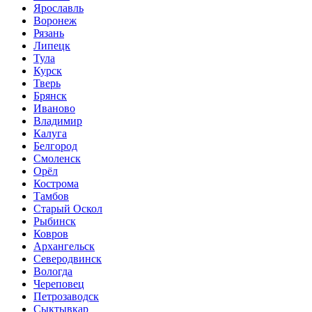
Ярославль
Воронеж
Рязань
Липецк
Тула
Курск
Тверь
Брянск
Иваново
Владимир
Калуга
Белгород
Смоленск
Орёл
Кострома
Тамбов
Старый Оскол
Рыбинск
Ковров
Архангельск
Северодвинск
Вологда
Череповец
Петрозаводск
Сыктывкар