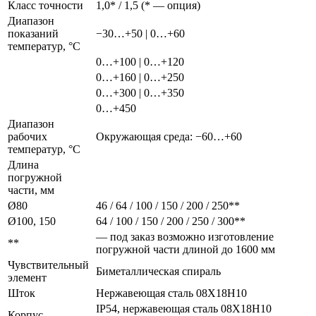
Класс точности
1,0* / 1,5 (* — опция)
Диапазон
показаний
−30…+50 | 0…+60
температур, °С
0…+100 | 0…+120
0…+160 | 0…+250
0…+300 | 0…+350
0…+450
Диапазон
рабочих
Окружающая среда: −60…+60
температур, °C
Длина
погружной
части, мм
Ø80
46 / 64 / 100 / 150 / 200 / 250**
Ø100, 150
64 / 100 / 150 / 200 / 250 / 300**
— под заказ возможно изготовление
**
погружной части длиной до 1600 мм
Чувствительный
Биметаллическая спираль
элемент
Шток
Нержавеющая сталь 08Х18Н10
IP54, нержавеющая сталь 08Х18Н10
Корпус