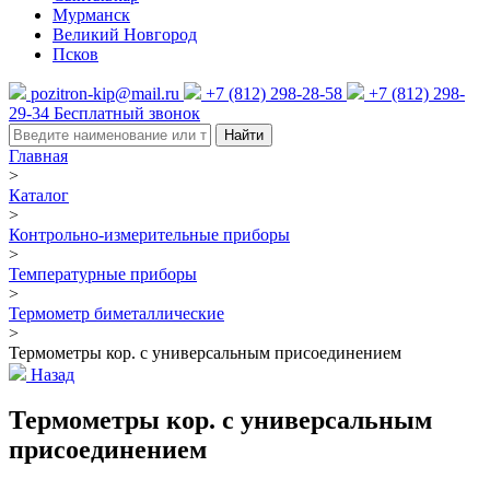
Мурманск
Великий Новгород
Псков
pozitron-kip@mail.ru
+7 (812) 298-28-58
+7 (812) 298-
29-34
Бесплатный звонок
Найти
Главная
>
Каталог
>
Контрольно-измерительные приборы
>
Температурные приборы
>
Термометр биметаллические
>
Термометры кор. с универсальным присоединением
Назад
Термометры кор. с универсальным
присоединением