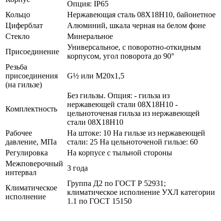
Опция: IP65
Кольцо
Нержавеющая сталь 08Х18Н10, байонетное
Циферблат
Алюминий, шкала черная на белом фоне
Стекло
Минеральное
Универсальное, с поворотно-откидным
Присоединение
корпусом, угол поворота до 90°
Резьба
присоединения
G½ или М20х1,5
(на гильзе)
Без гильзы. Опция: - гильза из
нержавеющей стали 08Х18Н10 -
Комплектность
цельноточеная гильза из нержавеющей
стали 08Х18Н10
Рабочее
На штоке: 10 На гильзе из нержавеющей
давление, МПа
стали: 25 На цельноточеной гильзе: 60
Регулировка
На корпусе с тыльной стороны
Межповерочный
3 года
интервал
Группа Д2 по ГОСТ Р 52931;
Климатическое
климатическое исполнение УХЛ категории
исполнение
1.1 по ГОСТ 15150