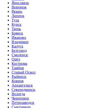
Ярославль
Воронеж
Рязань
Липецк
Тула
Курск
Тверь
Брянск
Иваново
Владимир
Калуга
Белгород
Смоленск
Орёл
Кострома
Тамбов
Старый Оскол
Рыбинск
Ковров
Архангельск
Северодвинск
Вологда
Череповец
Петрозаводск
Сыктывкар