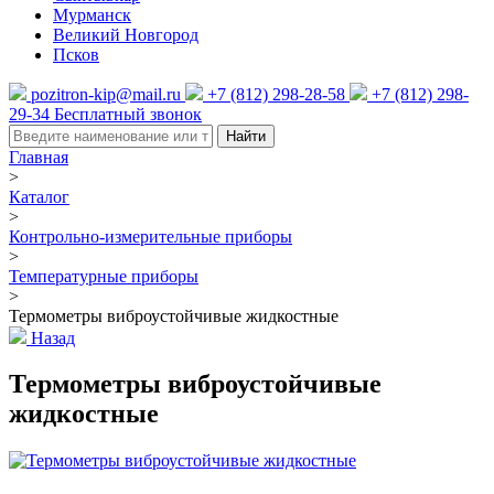
Мурманск
Великий Новгород
Псков
pozitron-kip@mail.ru
+7 (812) 298-28-58
+7 (812) 298-
29-34
Бесплатный звонок
Найти
Главная
>
Каталог
>
Контрольно-измерительные приборы
>
Температурные приборы
>
Термометры виброустойчивые жидкостные
Назад
Термометры виброустойчивые
жидкостные