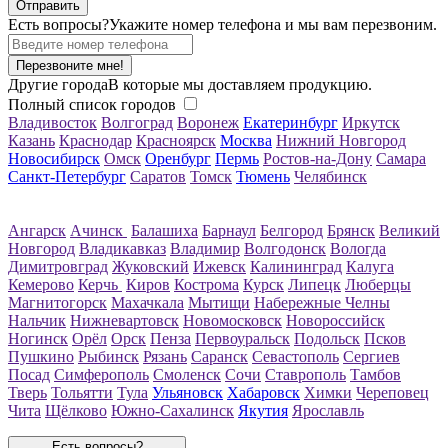
Есть вопросы?
Укажите номер телефона и мы вам перезвоним.
Перезвоните мне!
Другие города
В которые мы доставляем продукцию.
Полный список городов
Владивосток
Волгоград
Воронеж
Екатеринбург
Иркутск
Казань
Краснодар
Красноярск
Москва
Нижний Новгород
Новосибирск
Омск
Оренбург
Пермь
Ростов-на-Дону
Самара
Санкт-Петербург
Саратов
Томск
Тюмень
Челябинск
Ангарск
Ачинск
Балашиха
Барнаул
Белгород
Брянск
Великий
Новгород
Владикавказ
Владимир
Волгодонск
Вологда
Димитровград
Жуковский
Ижевск
Калининград
Калуга
Кемерово
Керчь
Киров
Кострома
Курск
Липецк
Люберцы
Магнитогорск
Махачкала
Мытищи
Набережные Челны
Нальчик
Нижневартовск
Новомосковск
Новороссийск
Ногинск
Орёл
Орск
Пенза
Первоуральск
Подольск
Псков
Пушкино
Рыбинск
Рязань
Саранск
Севастополь
Сергиев
Посад
Симферополь
Смоленск
Сочи
Ставрополь
Тамбов
Тверь
Тольятти
Тула
Ульяновск
Хабаровск
Химки
Череповец
Чита
Щёлково
Южно-Сахалинск
Якутия
Ярославль
Есть вопросы?