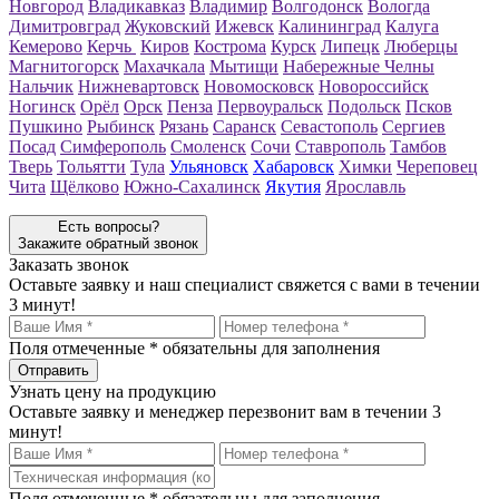
Новгород
Владикавказ
Владимир
Волгодонск
Вологда
Димитровград
Жуковский
Ижевск
Калининград
Калуга
Кемерово
Керчь
Киров
Кострома
Курск
Липецк
Люберцы
Магнитогорск
Махачкала
Мытищи
Набережные Челны
Нальчик
Нижневартовск
Новомосковск
Новороссийск
Ногинск
Орёл
Орск
Пенза
Первоуральск
Подольск
Псков
Пушкино
Рыбинск
Рязань
Саранск
Севастополь
Сергиев
Посад
Симферополь
Смоленск
Сочи
Ставрополь
Тамбов
Тверь
Тольятти
Тула
Ульяновск
Хабаровск
Химки
Череповец
Чита
Щёлково
Южно-Сахалинск
Якутия
Ярославль
Есть вопросы?
Закажите обратный звонок
Заказать звонок
Оставьте заявку и наш специалист свяжется с вами в течении
3 минут!
Поля отмеченные
*
обязательны для заполнения
Узнать цену на продукцию
Оставьте заявку и менеджер перезвонит вам в течении 3
минут!
Поля отмеченные
*
обязательны для заполнения