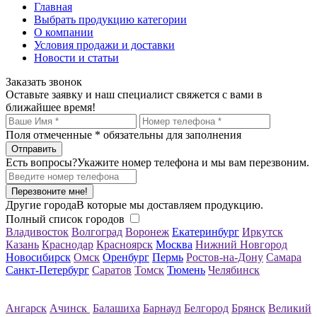
Главная
Выбрать продукцию категории
О компании
Условия продажи и доставки
Новости и статьи
Заказать звонок
Оставьте заявку и наш специалист свяжется с вами в
ближайшее время!
Поля отмеченные
*
обязательны для заполнения
Есть вопросы?
Укажите номер телефона и мы вам перезвоним.
Перезвоните мне!
Другие города
В которые мы доставляем продукцию.
Полный список городов
Владивосток
Волгоград
Воронеж
Екатеринбург
Иркутск
Казань
Краснодар
Красноярск
Москва
Нижний Новгород
Новосибирск
Омск
Оренбург
Пермь
Ростов-на-Дону
Самара
Санкт-Петербург
Саратов
Томск
Тюмень
Челябинск
Ангарск
Ачинск
Балашиха
Барнаул
Белгород
Брянск
Великий