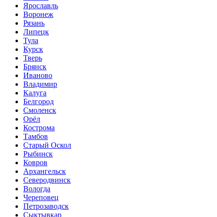
Ярославль
Воронеж
Рязань
Липецк
Тула
Курск
Тверь
Брянск
Иваново
Владимир
Калуга
Белгород
Смоленск
Орёл
Кострома
Тамбов
Старый Оскол
Рыбинск
Ковров
Архангельск
Северодвинск
Вологда
Череповец
Петрозаводск
Сыктывкар